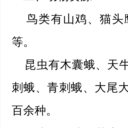
鸟类有山鸡、猫头鹰
等。
昆虫有木囊蛾、天牛
刺蛾、青刺蛾、大尾
百余种。