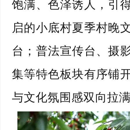
饱满、色泽诱人，引
启的小底村夏季村晚
台；普法宣传台、摄
集等特色板块有序铺
与文化氛围感双向拉