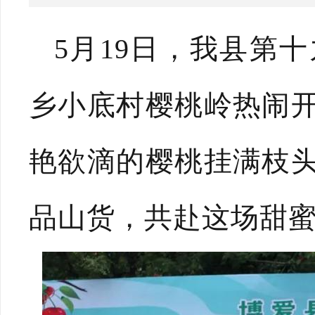
5月19日，我县第
乡小底村樱桃岭热闹
艳欲滴的樱桃挂满枝
品山货，共赴这场甜