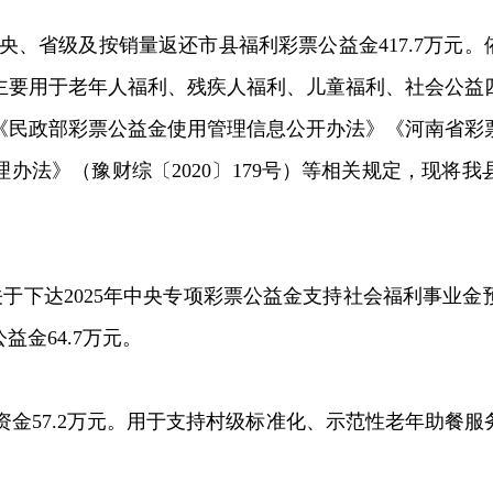
央、省级及按销量返还市县福利彩票公益金
417.7
万元
。
主要
用于老年人福利、残疾人福利、儿童福利、社会
公益
《民政部彩票公益金使用管理信息公开办法》《河南省彩
理办法》（豫财综〔
2020
〕
179
号）
等相关规定，现将我
关于下达
2025
年中央专项彩票公益金支持社会福利事业金
公益金
64.7
万元。
资金
57.2
万元。用于支持村级标准化、示范性老年助餐服