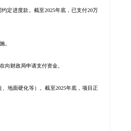
同约定进度款。截至
2025
年底，已支付
20
万
施
。
在向财政局申请支付资金。
造、地面硬化等）。截至
2025
年底，项目正