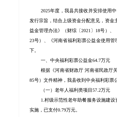
2025
年度，我县共接收并安排使用中
发行宗旨，结合上级资金分配意见，
资金
益金管理办法》（财综〔
2021
〕
18
号）、
23
号）、《河南省福利彩票公益金使用管
下。
一、
中央福利彩票公益金
64.7
万元
根据《河南省财政厅
河南省民政厅
85
号）文件精神，我县收到中央福利彩票
（一）老年人福利类项目
57.2
万元
1.
村级示范性老年助餐服务设施建设
实施，已支付
0.79
万元。