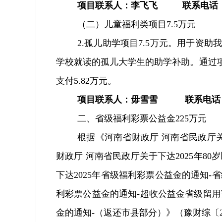
项目联系人：
李飞飞
联系电话
（二）
儿童福利类项目
7.5
万元
2.
孤儿助学项目
7.5
万元。用于资助
学校就读的孤儿大学生的助学补助。通过
支付
5.82
万元
。
项目联系人：毋雪雪
联系电话
二、省级福利彩票公益金
225
万元
根据《河南省财政厅
河南省民政厅
财政厅
河南省民政厅
关于下达
2025
年
80
岁
下达
2025
年省级福利彩票公益金的通知
-
省
利彩票公益金的通知
-
超收公益金省级留用
金的通知
-
（返还市县部分）》（豫财综〔