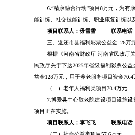
6.“
精康融合行动
”
项目
8
万元，为有
能训练、社交技能训练、职业康复训练以
项目联系人：毋雪雪
联系电话
三、
返还市县
福利彩票公益金
128
万
根据《河南省财政厅
河南省民政厅
民政厅
关于下达
2025
年省级福利彩票公益
益金
128
万元，用于养老服务项目资金
70.4
（一）老年人福利类项目
70.4
万元
7.
博爱县中心敬老院建设项目设施设
项目正在实施
。
项目联系人：李飞飞
联系电话
（二）社会公益类项目
57.6
万元