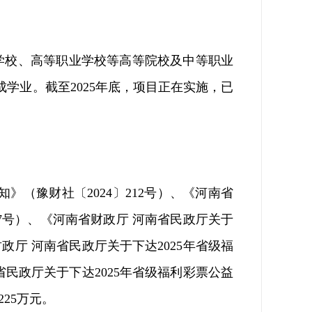
学校、高等职业学校等高等院校及中等职业
成学业
。截至
2025
年底，项目
正在
实施
，已
知》（豫财社〔
2024
〕
212
号
）
、
《河南省
7
号
）
、
《河南省财政厅
河南省民政厅
关于
财政厅
河南省民政厅
关于下达
2025
年省级福
省民政厅
关于下达
2025
年省级福利彩票公益
225
万元。