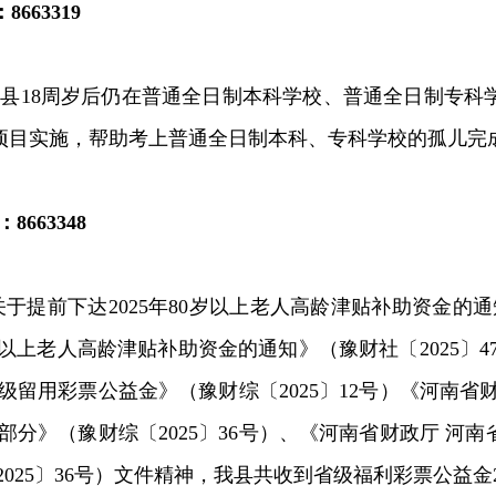
：
8663319
我县
18
周岁后仍在普通全日制本科学校、普通全日制专科
项目实施，帮助考上普通全日制本科、专科学校的孤儿完
：
8663348
关于提前下达
2025
年
80
岁以上老人高龄津贴补助资金的通
以上老人高龄津贴补助资金的通知》（豫财社〔
2025
〕
4
级留用彩票公益金》（豫财综〔
2025
〕
12
号
）
《河南省
部分》（豫财综〔
2025
〕
36
号
）、
《河南省财政厅
河南
2025
〕
36
号
）
文件精神，我县共收到省级福利彩票公益金