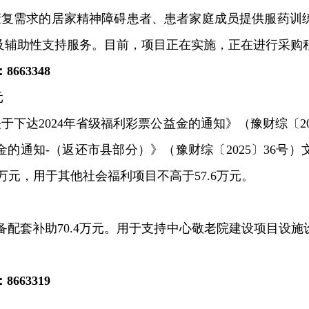
康复需求的居家精神障碍患者、患者家庭成员提供服药训
及辅助性支持服务。目前，项目正在实施，正在进行采购
：
8663348
元
关于下达
2024
年省级福利彩票公益金的通知》（豫财综〔
2
金的通知
-
（返还市县部分）》（豫财综〔
2025
〕
36
号
）
万元，用于其他社会福利项目不高于
57.6
万元。
备配套补助
70.4
万元。用于支持中心敬老院建设项目设施
：
8663319