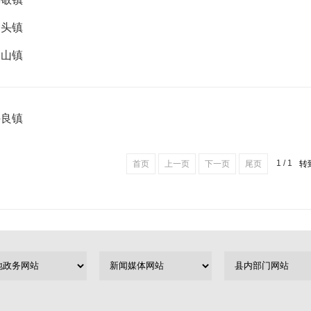
磨头镇
月山镇
许良镇
1 / 1
首页
上一页
下一页
尾页
转