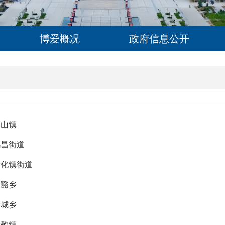
博爱概况
政府信息公开
柏山镇
鸿昌街道
清化镇街道
寨豁乡
金城乡
孝敬镇